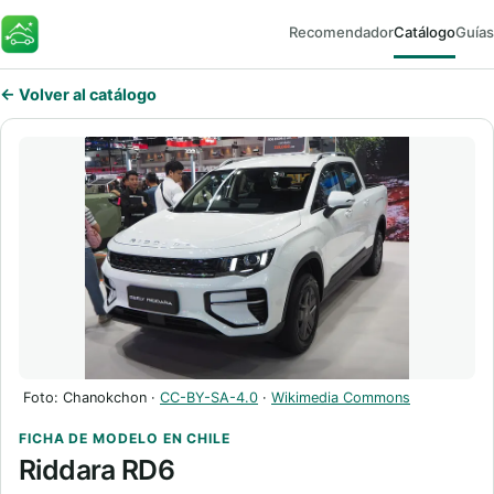
Recomendador
Catálogo
Guías
FaroEV
← Volver al catálogo
Foto: Chanokchon ·
CC-BY-SA-4.0
·
Wikimedia Commons
FICHA DE MODELO EN CHILE
Riddara RD6