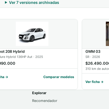
Ver 7 versiones archivadas
ot 208 Hybrid
GWM 03
llure Hybrid 136HP Aut · 2025
SR · 2026
990.000
$26.490.00
310 km de auto
cha →
Comparar modelos
Ver ficha →
Explorar
Recomendador