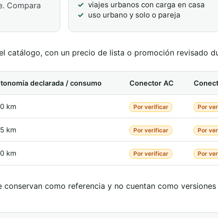
viajes urbanos con carga en casa
le. Compara
uso urbano y solo o pareja
l catálogo, con un precio de lista o promoción revisado du
tonomía declarada / consumo
Conector AC
Conect
0 km
Por verificar
Por ver
5 km
Por verificar
Por ver
0 km
Por verificar
Por ver
. Se conservan como referencia y no cuentan como versiones