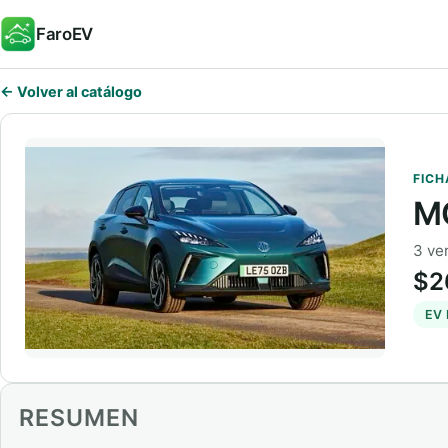
FaroEV
← Volver al catálogo
FICH
M
3 ve
$2
EV
RESUMEN