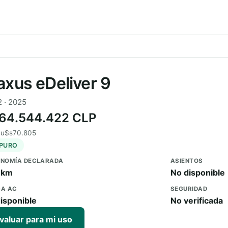
xus eDeliver 9
 · 2025
64.544.422 CLP
 u$s70.805
 PURO
NOMÍA DECLARADA
ASIENTOS
 km
No disponible
A AC
SEGURIDAD
isponible
No verificada
valuar para mi uso