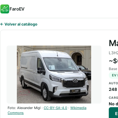
FaroEV
← Volver al catálogo
Ma
L3H2
~$
Base
EV
AUTO
248
CARG
No d
Foto: Alexander Migl ·
CC-BY-SA-4.0
·
Wikimedia
E
Commons