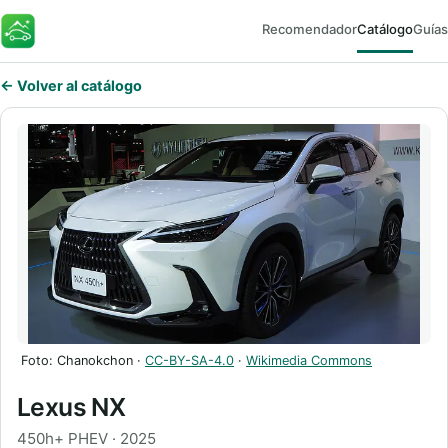
Recomendador
Catálogo
Guías
FaroEV
← Volver al catálogo
Foto: Chanokchon ·
CC-BY-SA-4.0
·
Wikimedia Commons
Lexus NX
450h+ PHEV · 2025