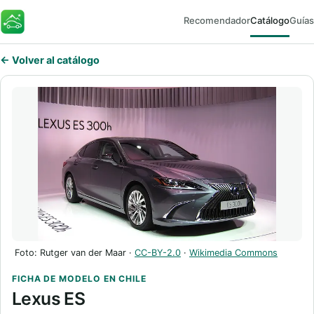
Recomendador
Catálogo
Guías
FaroEV
← Volver al catálogo
Foto: Rutger van der Maar ·
CC-BY-2.0
·
Wikimedia Commons
FICHA DE MODELO EN CHILE
Lexus ES