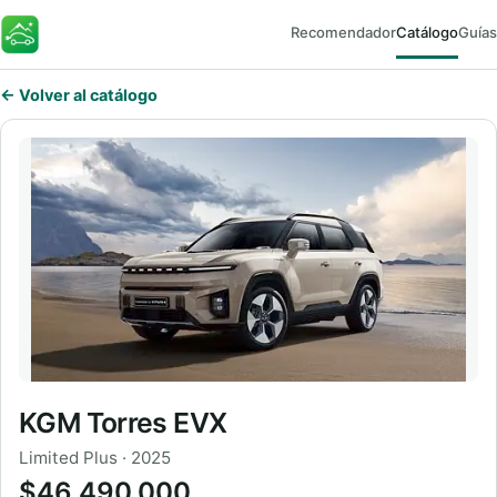
Recomendador
Catálogo
Guías
FaroEV
← Volver al catálogo
KGM Torres EVX
Limited Plus · 2025
$46.490.000