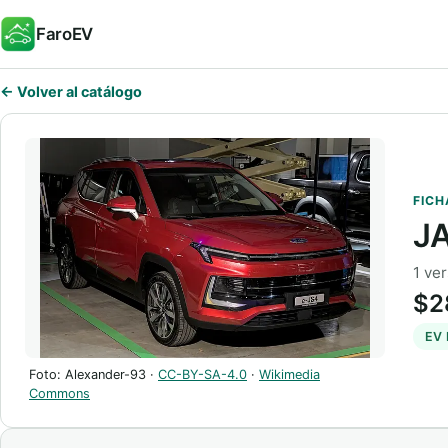
FaroEV
← Volver al catálogo
FICH
J
1 ver
$2
EV
Foto: Alexander-93 ·
CC-BY-SA-4.0
·
Wikimedia
Commons