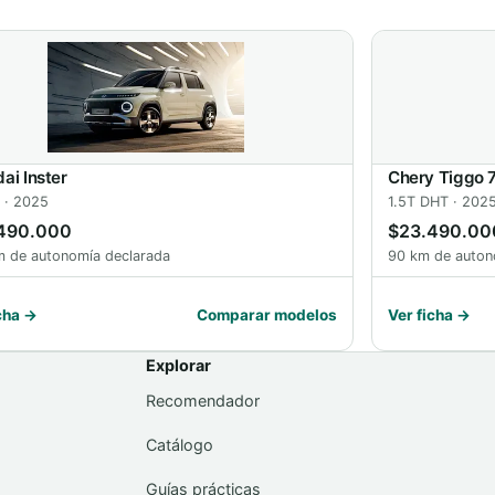
ai Inster
Chery Tiggo 
 · 2025
1.5T DHT · 202
490.000
$23.490.00
 de autonomía declarada
90 km de auton
cha →
Comparar modelos
Ver ficha →
Explorar
Recomendador
Catálogo
Guías prácticas