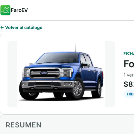
FaroEV
← Volver al catálogo
FICH
Fo
1 ver
$8
HÍ
RESUMEN