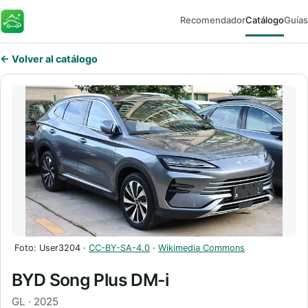
Recomendador
Catálogo
Guías
FaroEV
← Volver al catálogo
Foto: User3204 ·
CC-BY-SA-4.0
·
Wikimedia Commons
BYD Song Plus DM-i
GL · 2025