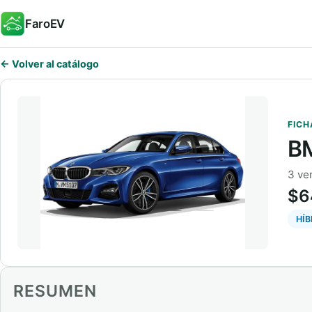
FaroEV
← Volver al catálogo
FICH
BM
3 ve
$6
HÍ
RESUMEN