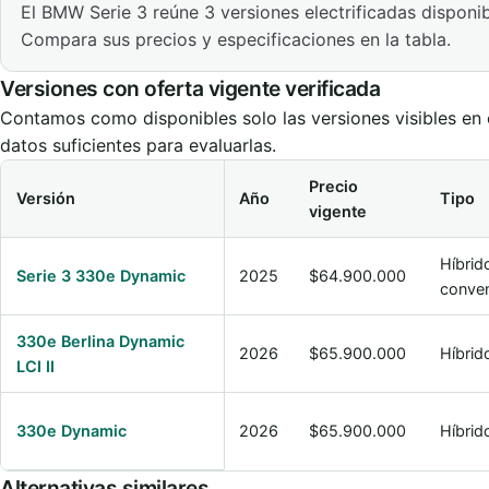
El BMW Serie 3 reúne 3 versiones electrificadas disponib
Compara sus precios y especificaciones en la tabla.
Versiones con oferta vigente verificada
Contamos como disponibles solo las versiones visibles en e
datos suficientes para evaluarlas.
Precio
Versión
Año
Tipo
vigente
Comparación de versiones vigentes de BMW Serie 3
Híbrid
Serie 3 330e Dynamic
2025
$64.900.000
conven
330e Berlina Dynamic
2026
$65.900.000
Híbrid
LCI II
330e Dynamic
2026
$65.900.000
Híbrid
Alternativas similares