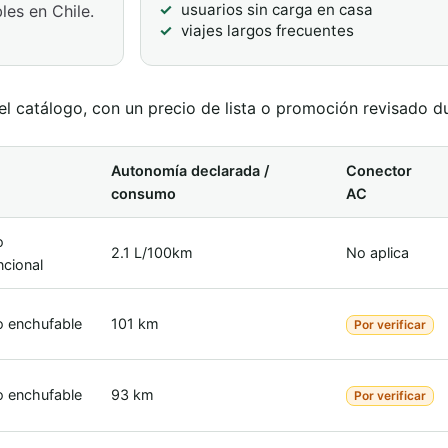
usuarios sin carga en casa
les en Chile.
viajes largos frecuentes
l catálogo, con un precio de lista o promoción revisado du
Autonomía declarada /
Conector
consumo
AC
o
2.1 L/100km
No aplica
cional
o enchufable
101 km
Por verificar
o enchufable
93 km
Por verificar