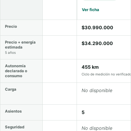
Ver ficha
Comparación de precio, energía, autonomía o consumo, ca
Precio
$36.990.000
$30.990.000
Precio + energía
$40.761.420
$34.290.000
estimada
5 años
Autonomía
105 km
455 km
declarada o
Autonomía eléctrica
Ciclo de medición no verificad
consumo
Carga
5.6 kW AC
No disponible
Type 2 (Mennekes)
Asientos
5
5
Seguridad
No disponible
No disponible