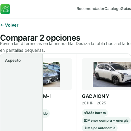
Recomendador
Catálogo
Guías
FaroEV
← Volver
Comparar 2 opciones
Revisa las diferencias en la misma fila. Desliza la tabla hacia el lado
en pantallas pequeñas.
Aspecto
BYD Song Plus DM-i
GAC AION Y
GL · 2025
201HP · 2025
💰
Más barato
⛽
Híbrido como respaldo
💵
Menor compra + energía
Ver ficha
🔋
Mejor autonomía